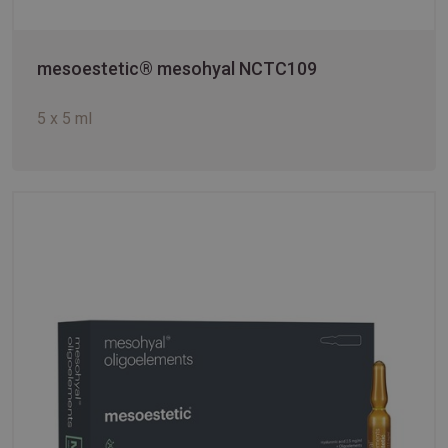
mesoestetic® mesohyal NCTC109
5 x 5 ml