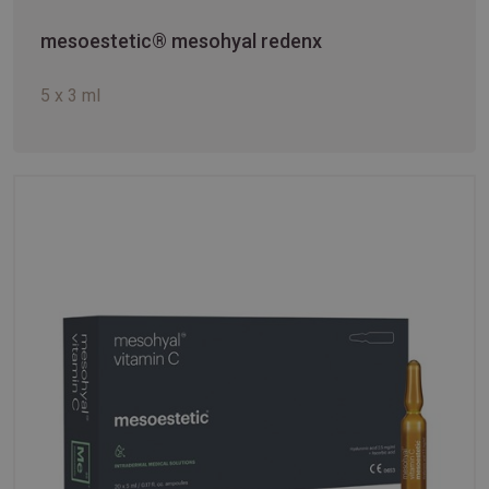
mesoestetic® mesohyal redenx
5 x 3 ml