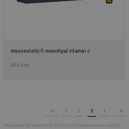
mesoestetic® mesohyal vitamin c
20 x 5 ml
1
2
3
4
Alle prijzen zijn exclusief BTW en per stuk indien anders expliciet