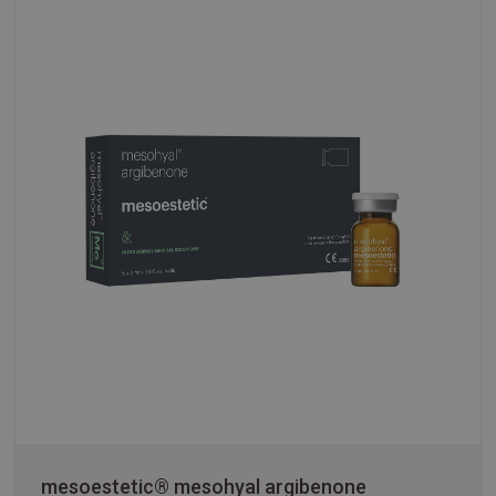
mesoestetic® mesohyal argibenone