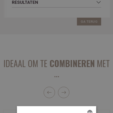
RESULTATEN
GA TERUG
IDEAAL OM TE
COMBINEREN
MET
...