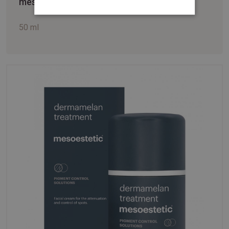
mesoestetic® melan recovery
50 ml