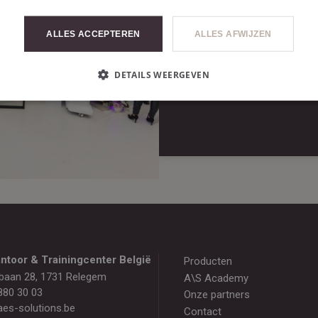
ALLES ACCEPTEREN
ALLES AFWIJZEN
DETAILS WEERGEVEN
WACHTWOORD HE
ntoor & Trainingcenter België
Producten
baan 28, 1731 Relegem
A\S Academy
880 30 03
Onze partners
es-solutions.be
Contact