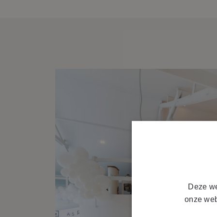
Deze we
onze web