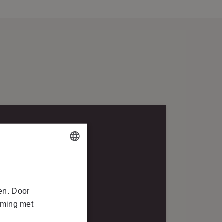
N
DUTCH
en wachtwoord
FRENCH
oor een training:
en. Door
mming met