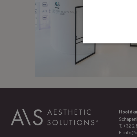
Hoofdka
Schapen
T.
+32 2 
E.
info@a