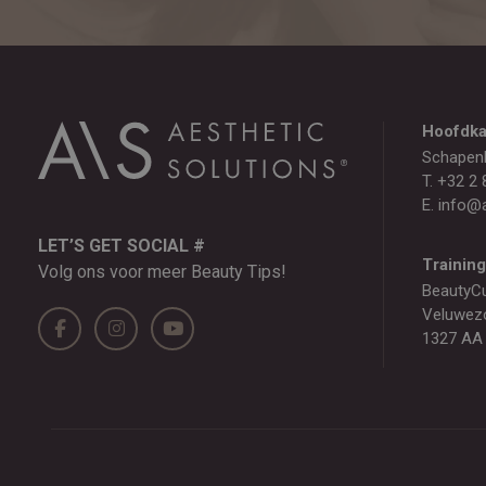
Hoofdka
Schapen
T.
+32 2 
E.
info@a
LET’S GET SOCIAL #
Trainin
Volg ons voor meer Beauty Tips!
BeautyC
Veluwez
1327 AA