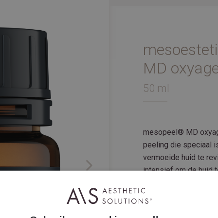
mesoestet
MD oxyag
50 ml
mesopeel® MD oxyage 
peeling die speciaal i
vermoeide huid te rev
Next
intensief om de huid t
verjongen.