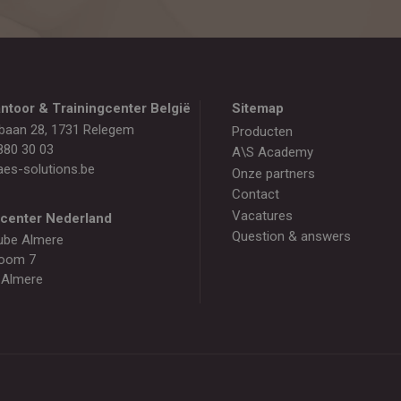
ntoor & Trainingcenter België
Sitemap
baan 28, 1731 Relegem
Producten
880 30 03
A\S Academy
es-solutions.be
Onze partners
Contact
Vacatures
gcenter Nederland
Question & answers
ube Almere
oom 7
 Almere