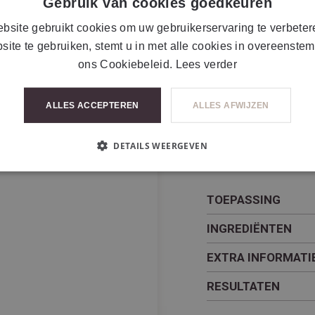
Gebruik van cookies goedkeuren
BESCHRIJVING
bsite gebruikt cookies om uw gebruikerservaring te verbeter
site te gebruiken, stemt u in met alle cookies in overeenste
Met een krachtige mix
ons Cookiebeleid.
Lees verder
en vitamine C, stimu
zuurstoftoevoer naar d
celvernieuwing en bes
ALLES ACCEPTEREN
ALLES AFWIJZEN
resultaat is een zicht
stralendere huid.
DETAILS WEERGEVEN
TOEPASSING
INGREDIËNTEN
EXTRA INFORMATI
RESULTATEN