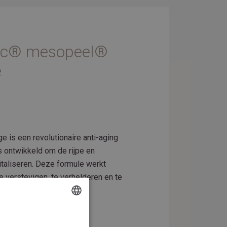
ic® mesopeel®
e
is een revolutionaire anti-aging
s ontwikkeld om de rijpe en
italiseren. Deze formule werkt
e verstevigen, te verhelderen en te
DUTCH