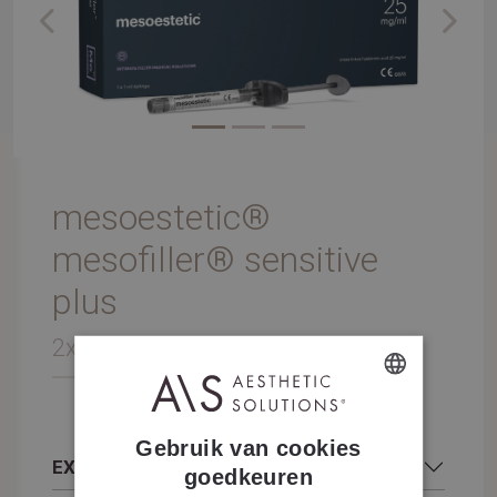
Previous
Next
mesoestetic®
mesofiller® sensitive
plus
2x1ml 25 mg/ml
DUTCH
Gebruik van cookies
FRENCH
EXTRA INFORMATIE
goedkeuren