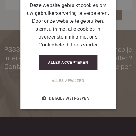
Deze website gebruikt cookies om
uw gebruikerservaring te verbeteren.
GA TERUG
Door onze website te gebruiken,
stemt u in met alle cookies in
overeenstemming met ons
Cookiebeleid.
Lees verder
PSSST... Ben je nog geen partner en heb je
interesse in onze producten of toestellen?
ALLES ACCEPTEREN
Contacteer ons voor meer info. We helpen
je graag!
ALLES AFWIJZEN
DETAILS WEERGEVEN
CONTACTEER ONS