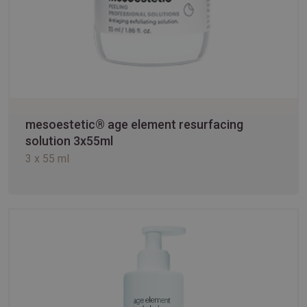
mesoestetic® age element resurfacing
solution 3x55ml
3 x 55 ml