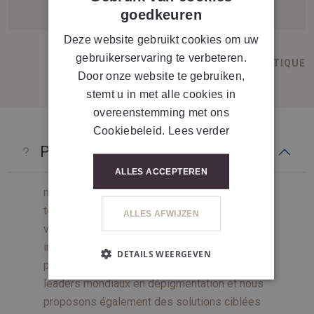
FRENCH
goedkeuren
Deze website gebruikt cookies om uw
gebruikerservaring te verbeteren.
MÉDICAL
ESTHÉTIQUE
Door onze website te gebruiken,
stemt u in met alle cookies in
overeenstemming met ons
Cookiebeleid.
Lees verder
Pourquoi choisir mesoestetic® ?
ALLES ACCEPTEREN
mesoestetic® est la solution médicale pour
tous vos problèmes de peau, que ce soit pour
ALLES AFWIJZEN
votre visage ou votre corps. Des photos
impressionnantes avant et après sont la
DETAILS WEERGEVEN
preuve ultime de nos résultats. Nous sommes
leaders mondiaux en dépigmentation et nous
proposons également des solutions ciblées