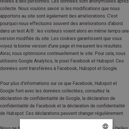
reliées à des personnes. Les données sont anonymisées après
collecte. Nous voulons savoir si les modifications que nous
apportons au site sont également des améliorations. C'est
pourquoi nous effectuons souvent des améliorations d'abord
dans un test A/B : les visiteurs voient alors en même temps une
version modifiée du site. Les cookies garantissent que vous
voyez la bonne version d'une page et mesurent les résultats.
Ainsi, nous optimisons continuellement le site. Pour cela, nous
utilisons Google Analytics, le pixel Facebook et Hubspot. Ces
données sont transférées à Facebook, Hubspot et Google.
Pour plus d'informations sur ce que Facebook, Hubspot et
Google font avec les données collectées, consultez la
déclaration de confidentialité de Google, la déclaration de
confidentialité de Facebook et la déclaration de confidentialité
de Hubspot. Ces déclarations peuvent changer régulièrement.
Nous ne transmettons jamais vos données personnelles (telles