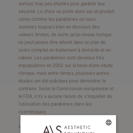
surtout, trop peu étudiés pour garantir leur
sécurité. Le choix se porte donc sur un produit
connu comme les parabènes où nous
sommes toujours bien en dessous des
valeurs limites, de sorte qu'un niveau toxique
ne peut jamais être atteint dans un plan de
soins complet en traitement à domicile et en
cabine. Les parabènes sont devenus très
impopulaires en 2002 sur la base d'une étude
clinique, mais entre-temps, plusieurs autres
études ont été publiées pour démontrer le
contraire. Selon la Commission européenne et
la FDA, il n'y a aucune raison de s'inquiéter de
l'utilisation des parabènes dans les
cosmétiques.
Néanmoins, en raison de l'idée subjective