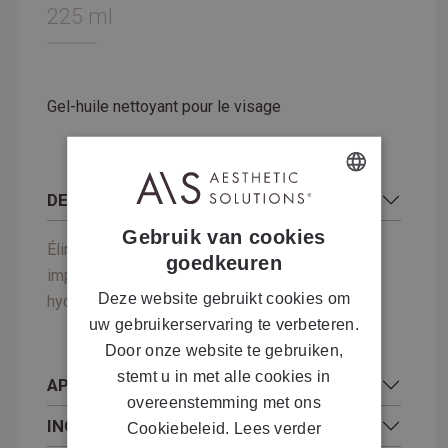
225 ml
Gel-huile nettoyant pour le visage
DESCRIPTION
DUTCH
Gebruik van cookies
FRENCH
Élimine efficacement le maquillage et les
goedkeuren
impuretés. Nourrit, hydrate et restaure le film
Deze website gebruikt cookies om
hydrolipidique.
uw gebruikerservaring te verbeteren.
Door onze website te gebruiken,
stemt u in met alle cookies in
APPLICATION
overeenstemming met ons
INGRÉDIENTS
Cookiebeleid.
Lees verder