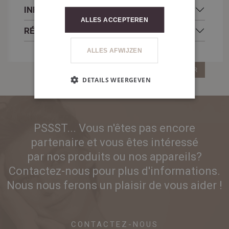
INFOS COMPLÉMENTAIRES
ALLES ACCEPTEREN
RÉSULTATS
ALLES AFWIJZEN
RETOUR
DETAILS WEERGEVEN
PSSST... Vous n'êtes pas encore
partenaire et vous êtes intéressé
par nos produits ou nos appareils?
Contactez-nous pour plus d'informations.
Nous nous ferons un plaisir de vous aider !
CONTACTEZ-NOUS