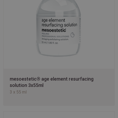
mesoestetic® age element resurfacing
solution 3x55ml
3 x 55 ml