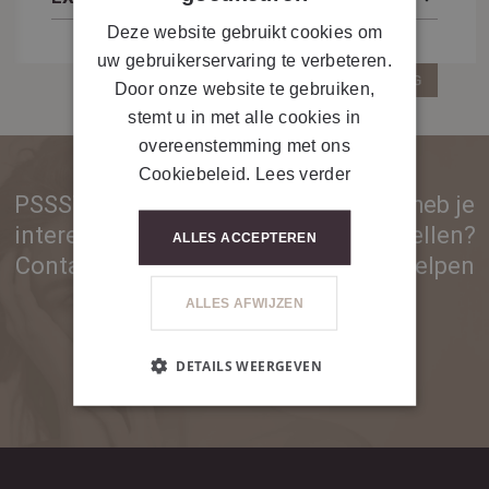
Deze website gebruikt cookies om
uw gebruikerservaring te verbeteren.
GA TERUG
Door onze website te gebruiken,
stemt u in met alle cookies in
overeenstemming met ons
Cookiebeleid.
Lees verder
PSSST... Ben je nog geen partner en heb je
interesse in onze producten of toestellen?
ALLES ACCEPTEREN
Contacteer ons voor meer info. We helpen
je graag!
ALLES AFWIJZEN
DETAILS WEERGEVEN
CONTACTEER ONS