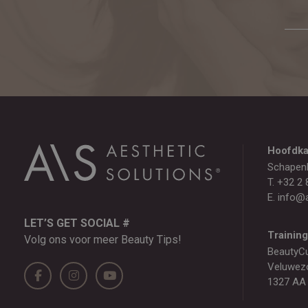
Hoofdka
Schapen
T.
+32 2 
E.
info@a
LET’S GET SOCIAL #
Trainin
Volg ons voor meer Beauty Tips!
BeautyC
Veluwez
1327 AA