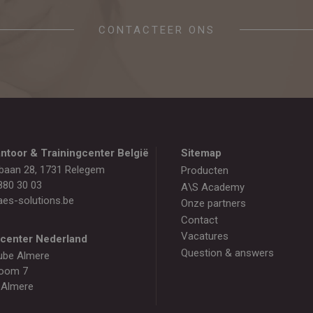
CONTACTEER ONS
ntoor & Trainingcenter België
Sitemap
baan 28, 1731 Relegem
Producten
880 30 03
A\S Academy
es-solutions.be
Onze partners
Contact
Vacatures
gcenter Nederland
Question & answers
ube Almere
oom 7
 Almere