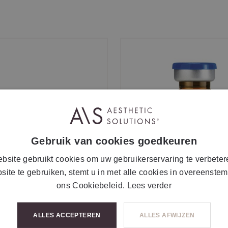
Gebruik van cookies goedkeuren
bsite gebruikt cookies om uw gebruikerservaring te verbeter
site te gebruiken, stemt u in met alle cookies in overeenste
ons Cookiebeleid.
Lees verder
tetic® c.prof 223
mesoestetic® c.prof 2
ALLES ACCEPTEREN
ALLES AFWIJZEN
rk solution
lipolytic solution