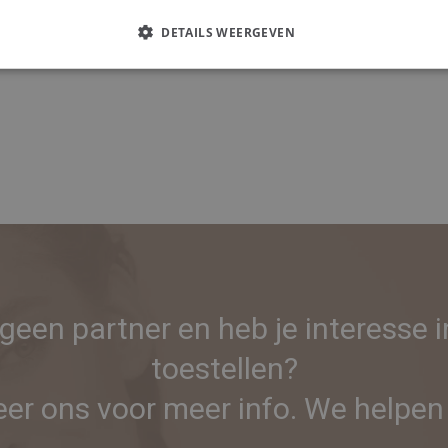
l
5 x 10 ml
DETAILS WEERGEVEN
 geen partner en heb je interesse 
toestellen?
er ons voor meer info. We helpen 