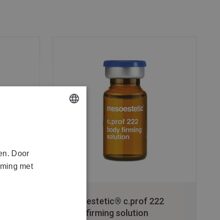
DUTCH
FRENCH
en. Door
mming met
21
mesoestetic® c.prof 222
body firming solution