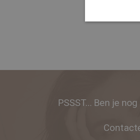
5 x 10 m
PSSST... Ben je nog
Contacte