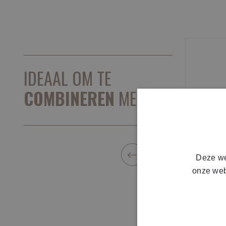
IDEAAL OM TE
COMBINEREN
MET ...
Deze we
onze web
mesoes
skinma