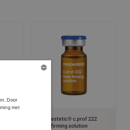
DUTCH
FRENCH
en. Door
mming met
21
mesoestetic® c.prof 222
body firming solution