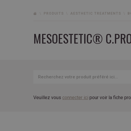
PRODUITS
AESTHETIC TREATMENTS
B
MESOESTETIC® C.PRO
Veuillez vous
connecter ici
pour voir la fiche pr