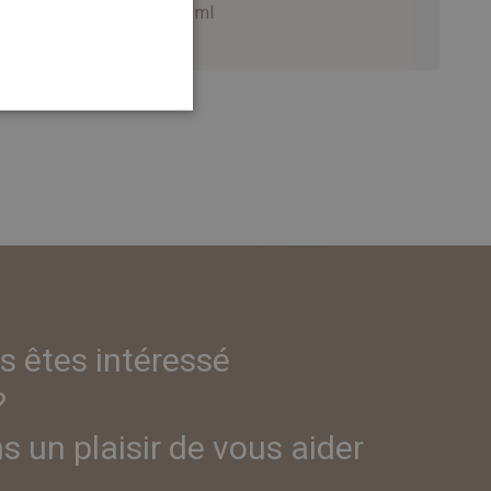
5 x 10 ml
s êtes intéressé
?
 un plaisir de vous aider