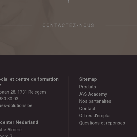
!
CONTACTEZ-NOUS
cial et centre de formation
Sitemap
e
Produits
baan 28, 1731 Relegem
A\S Academy
880 30 03
Nos partenaires
es-solutions.be
Contact
Offres d'emploi
gcenter Nederland
Questions et réponses
ube Almere
oom 7