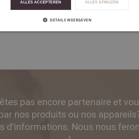
ALLES ACCEPTEREN
ALLES AFWIJZEN
l
5 x 10 ml
DETAILS WEERGEVEN
'êtes pas encore partenaire et vou
par nos produits ou nos appareils
 d'informations. Nous nous ferons