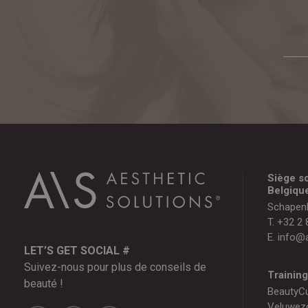
Siège so
Belgiqu
Schapen
T.
+32 2 
E.
info@a
LET’S GET SOCIAL #
Suivez-nous pour plus de conseils de
Trainin
beauté !
BeautyC
Veluwez