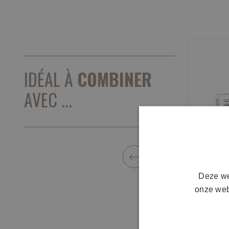
IDÉAL À
COMBINER
AVEC ...
Deze we
onze web
mesoes
skinma