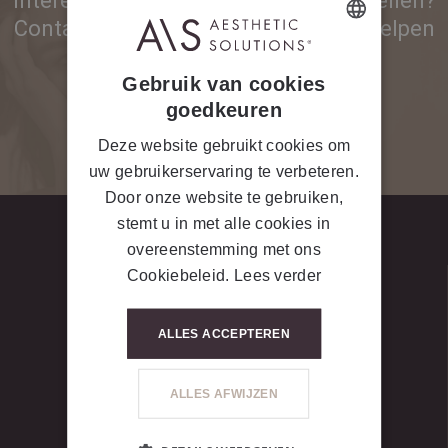
interesse in onze producten of toestellen?
Contacteer ons voor meer info. We helpen
je graag!
DUTCH
Gebruik van cookies
FRENCH
goedkeuren
CONTACTEER ONS
Deze website gebruikt cookies om
uw gebruikerservaring te verbeteren.
Door onze website te gebruiken,
stemt u in met alle cookies in
overeenstemming met ons
Cookiebeleid.
Lees verder
ALLES ACCEPTEREN
LET’S GET SOCIAL #
ALLES AFWIJZEN
Volg ons voor meer Beauty Tips!