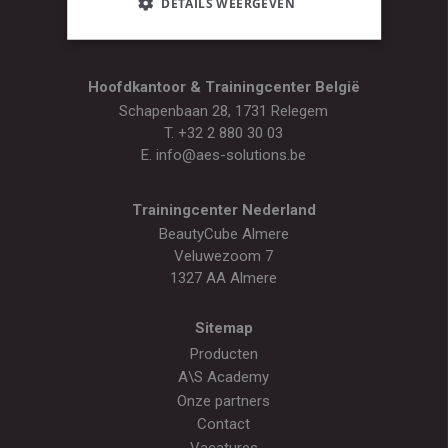
DETAILS WEERGEVEN
Hoofdkantoor & Trainingcenter België
Schapenbaan 28, 1731 Relegem
T.
+32 2 880 30 03
E.
info@aes-solutions.be
Trainingcenter Nederland
BeautyCube Almere
Veluwezoom 7
1327 AA Almere
Sitemap
Producten
A\S Academy
Onze partners
Contact
Vacatures