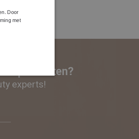
FRENCH
en. Door
mming met
n of producten?
ty experts!