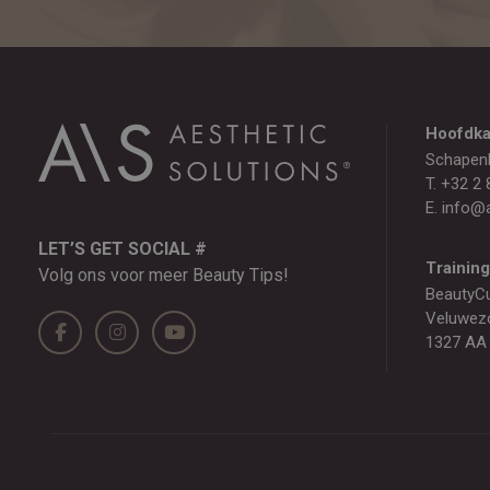
Hoofdka
Schapen
T.
+32 2 
E.
info@a
LET’S GET SOCIAL #
Trainin
Volg ons voor meer Beauty Tips!
BeautyC
Veluwez
1327 AA