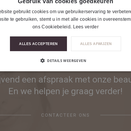
Gebruik van cookies goedkeuren
bsite gebruikt cookies om uw gebruikerservaring te verbeter
zijn exclusief BTW en per stuk indien anders expliciet vermeld.
site te gebruiken, stemt u in met alle cookies in overeenste
ons Cookiebeleid.
Lees verder
ALLES ACCEPTEREN
ALLES AFWIJZEN
DETAILS WEERGEVEN
of interesse in onze dienste
lijvend een afspraak met onze beau
En we helpen je graag verder!
CONTACTEER ONS