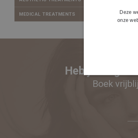
Deze we
MEDICAL TREATMENTS
Alle prijzen 
onze web
Heb je vragen 
Boek vrijb