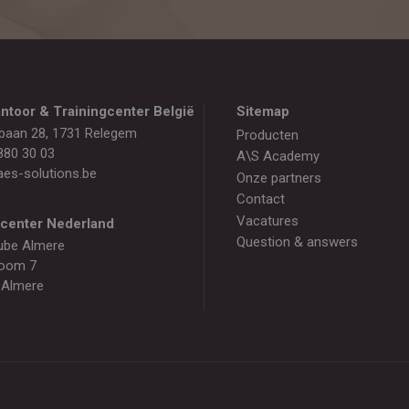
ntoor & Trainingcenter België
Sitemap
baan 28, 1731 Relegem
Producten
880 30 03
A\S Academy
es-solutions.be
Onze partners
Contact
Vacatures
gcenter Nederland
Question & answers
ube Almere
oom 7
 Almere