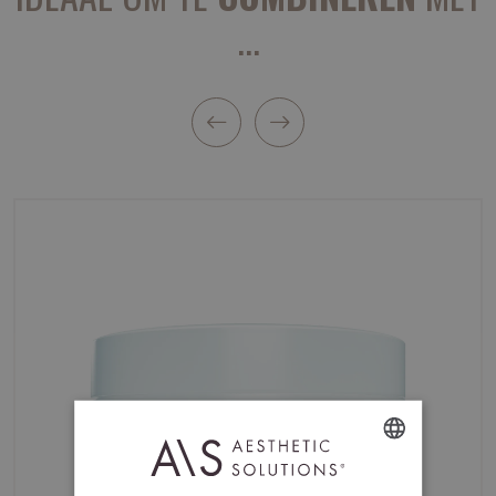
...
DUTCH