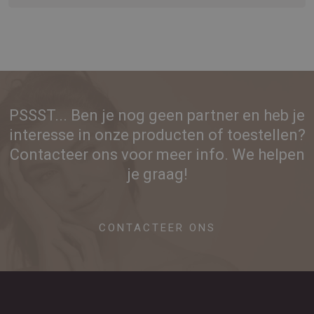
PSSST... Ben je nog geen partner en heb je
interesse in onze producten of toestellen?
Contacteer ons voor meer info. We helpen
je graag!
CONTACTEER ONS