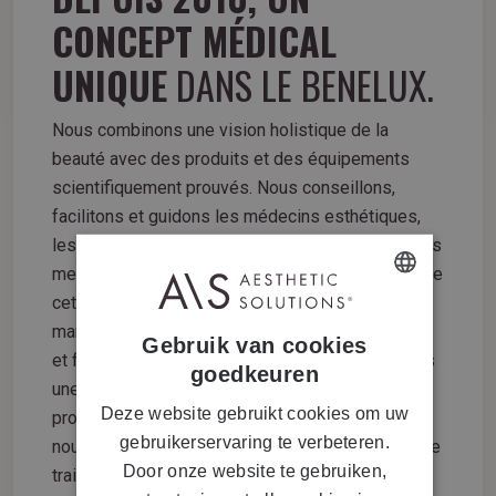
CONCEPT MÉDICAL
UNIQUE
DANS LE BENELUX.
Nous combinons une vision holistique de la
beauté avec des produits et des équipements
scientifiquement prouvés. Nous conseillons,
facilitons et guidons les médecins esthétiques,
les dermatologues, les thérapeutes cutanés et les
meilleurs instituts de beauté dans la réalisation de
cette promesse. En tant que distributeur de
DUTCH
marques de beauté internationalement reconnues
Gebruik van cookies
FRENCH
et fiables, telles que mesoestetic®, nous offrons
goedkeuren
une gamme étendue d'appareils avancés et de
Deze website gebruikt cookies om uw
produits scientifiquement prouvés. Grâce à cela,
gebruikerservaring te verbeteren.
nous pouvons offrir les meilleures possibilités de
Door onze website te gebruiken,
traitement qui répondent à nos engagements,