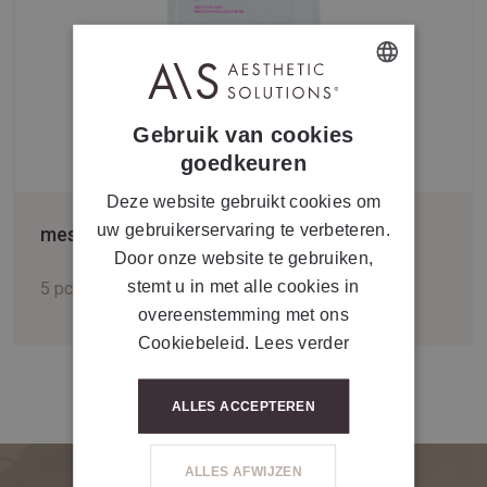
DUTCH
Gebruik van cookies
FRENCH
goedkeuren
Deze website gebruikt cookies om
uw gebruikerservaring te verbeteren.
mesoestetic® crystal fiber mask
Door onze website te gebruiken,
stemt u in met alle cookies in
5 pcs.
overeenstemming met ons
Cookiebeleid.
Lees verder
ALLES ACCEPTEREN
ALLES AFWIJZEN