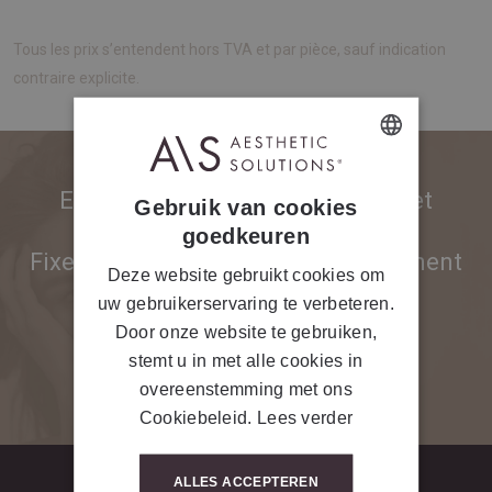
Tous les prix s’entendent hors TVA et par pièce, sauf indication
contraire explicite.
DUTCH
Envie de découvrir nos produits et
Gebruik van cookies
FRENCH
services ?
goedkeuren
Fixez un rendez-vous sans engagement
Deze website gebruikt cookies om
avec nos Beauty Experts !
uw gebruikerservaring te verbeteren.
Door onze website te gebruiken,
stemt u in met alle cookies in
CONTACTEZ-NOUS
overeenstemming met ons
Cookiebeleid.
Lees verder
ALLES ACCEPTEREN