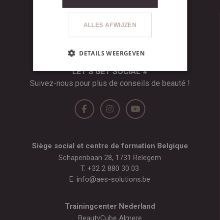
ALLES AFWIJZEN
DETAILS WEERGEVEN
LET’S GET SOCIAL #
Suivez-nous pour plus de conseils de beauté !
Siège social et centre de formation Belgique
Schapenbaan 28, 1731 Relegem
T.
+32 2 880 30 03
E.
info@aes-solutions.be
Trainingcenter Nederland
BeautyCube Almere