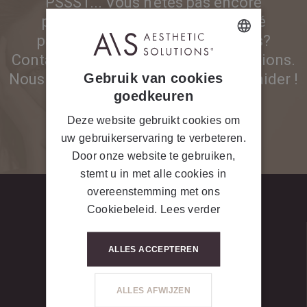
PSSST... Vous n'êtes pas encore
partenaire et vous êtes intéressé
par nos produits ou nos appareils?
Contactez-nous pour plus d'informations.
DUTCH
Gebruik van cookies
Nous nous ferons un plaisir de vous aider !
FRENCH
goedkeuren
Deze website gebruikt cookies om
CONTACTEZ-NOUS
uw gebruikerservaring te verbeteren.
Door onze website te gebruiken,
stemt u in met alle cookies in
overeenstemming met ons
Cookiebeleid.
Lees verder
ALLES ACCEPTEREN
ALLES AFWIJZEN
LET’S GET SOCIAL #