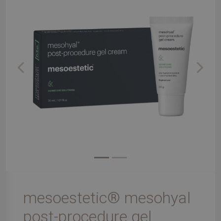
Previous
Next
mesoestetic® mesohyal
post-procedure gel