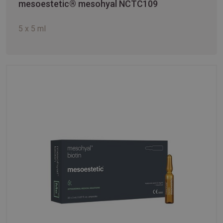
mesoestetic® mesohyal NCTC109
5 x 5 ml