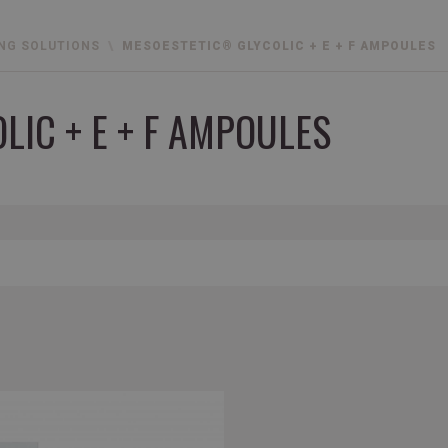
NG SOLUTIONS
MESOESTETIC® GLYCOLIC + E + F AMPOULES
IC + E + F AMPOULES