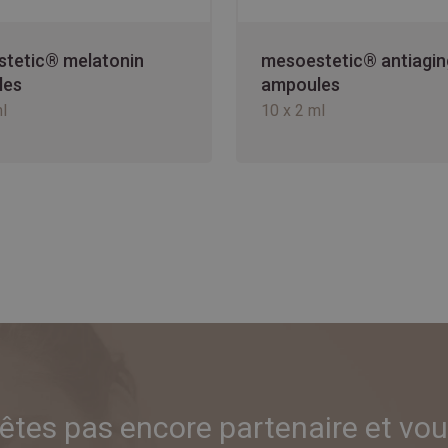
tetic® melatonin
mesoestetic® antiagin
les
ampoules
l
10 x 2 ml
'êtes pas encore partenaire et vou