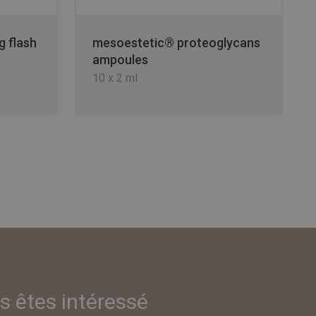
g flash
mesoestetic® proteoglycans
ampoules
10 x 2 ml
s êtes intéressé