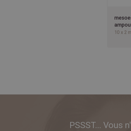
mesoes
ampou
10 x 2 m
PSSST... Vous n