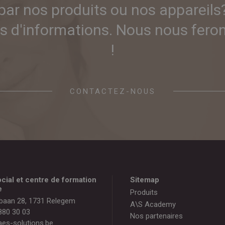
par nos produits ou nos appareils
 d'informations. Nous nous ferons
!
CONTACTEZ-NOUS
cial et centre de formation
Sitemap
e
Produits
baan 28, 1731 Relegem
A\S Academy
880 30 03
Nos partenaires
es-solutions.be