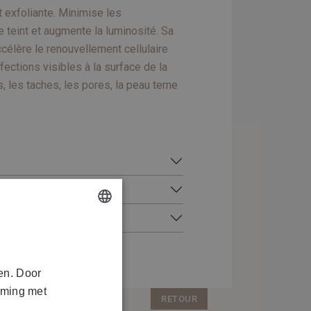
t exfoliante. Minimise les
le teint et augmente la luminosité. Sa
célère le renouvellement cellulaire
fections visibles à la surface de la
 les taches, les pores, la peau terne
NTAIRES
DUTCH
FRENCH
en. Door
mming met
RETOUR