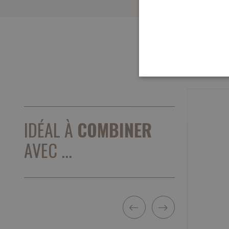
IDÉAL À
COMBINER
AVEC ...