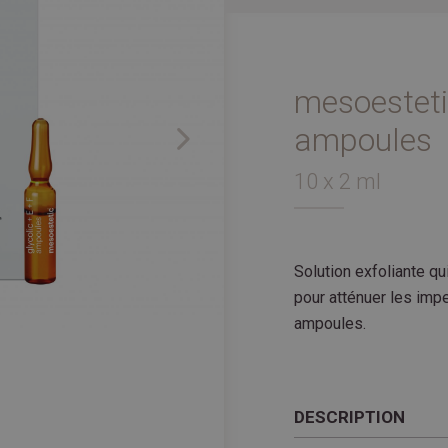
mesoesteti
ampoules
Next
10 x 2 ml
Solution exfoliante qu
pour atténuer les imp
ampoules.
DESCRIPTION