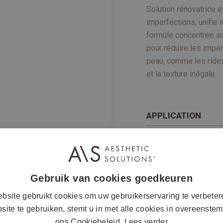
Solution rénovatrice e
imperfections, unifie 
formule concentrée ac
pour réduire les imper
peau, comme les rides,
et la texture inégale.
APPLICATION
INGRÉDIENTS
INFOS COMPLÉME
Gebruik van cookies goedkeuren
bsite gebruikt cookies om uw gebruikerservaring te verbeter
site te gebruiken, stemt u in met alle cookies in overeenste
ons Cookiebeleid.
Lees verder