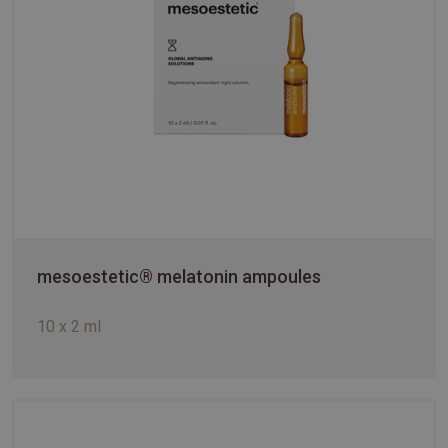
mesoestetic® melatonin ampoules
10 x 2 ml