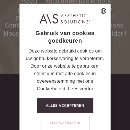
PSSST... Vous n'êtes pas encore
partenaire et vous êtes intéressé
par nos produits ou nos appareils?
Contactez-nous pour plus d'informations.
DUTCH
Gebruik van cookies
Nous nous ferons un plaisir de vous aider !
FRENCH
goedkeuren
Deze website gebruikt cookies om
CONTACTEZ-NOUS
uw gebruikerservaring te verbeteren.
Door onze website te gebruiken,
stemt u in met alle cookies in
overeenstemming met ons
Cookiebeleid.
Lees verder
ALLES ACCEPTEREN
ALLES AFWIJZEN
LET’S GET SOCIAL #