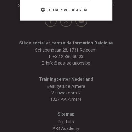
Suivez-nous pour plus de conseils de beauté !
DETAILS WEERGEVEN
Siège social et centre de formation Belgique
Schapenbaan 28, 1731 Relegem
T.
+32 2 880 30 03
E.
info@aes-solutions.be
Trainingcenter Nederland
BeautyCube Almere
Veluwezoom 7
1327 AA Almere
Sitemap
Produits
A\S Academy