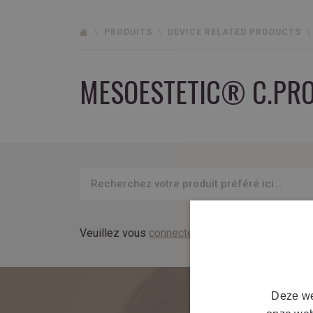
PRODUITS
DEVICE RELATED PRODUCTS
MESOESTETIC® C.PRO
Veuillez vous
connecter ici
pour voir la fiche pr
Deze we