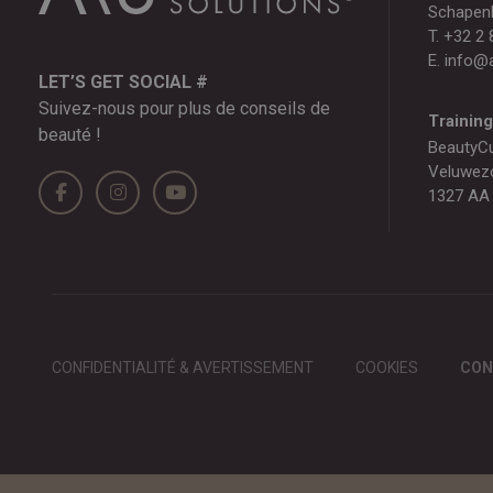
Schapen
T.
+32 2 
E.
info@a
LET’S GET SOCIAL #
Suivez-nous pour plus de conseils de
Trainin
beauté !
BeautyC
Veluwez
1327 AA
CONFIDENTIALITÉ & AVERTISSEMENT
COOKIES
CON