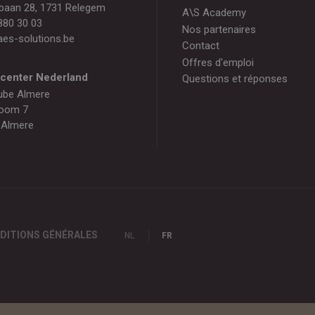
baan 28, 1731 Relegem
A\S Academy
880 30 03
Nos partenaires
es-solutions.be
Contact
Offres d'emploi
gcenter Nederland
Questions et réponses
ube Almere
oom 7
 Almere
DITIONS GÉNÉRALES
NL
FR