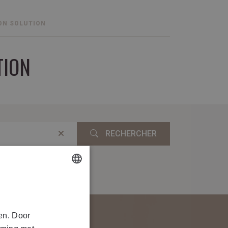
ON SOLUTION
TION
RECHERCHER
DUTCH
FRENCH
en. Door