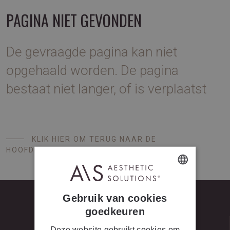
PAGINA NIET GEVONDEN
De gevraagde pagina kan niet
opgehaald worden. De pagina
bestaat niet langer, of is verplaatst
KLIK HIER OM TERUG NAAR DE
HOOFDPAGINA TE GAAN
DUTCH
Gebruik van cookies
FRENCH
goedkeuren
Deze website gebruikt cookies om