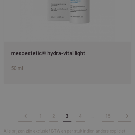
mesoestetic® hydra-vital light
50 ml
1
2
3
4
15
...
Alle prijzen zijn exclusief BTW en per stuk indien anders expliciet