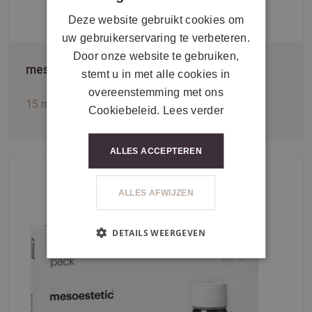
Deze website gebruikt cookies om
uw gebruikerservaring te verbeteren.
Door onze website te gebruiken,
mesoestetic® ha densimatrix lips
stemt u in met alle cookies in
overeenstemming met ons
15 ml
Cookiebeleid.
Lees verder
ALLES ACCEPTEREN
ALLES AFWIJZEN
DETAILS WEERGEVEN