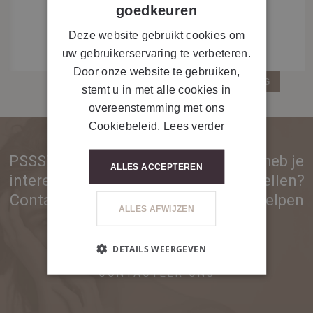
goedkeuren
Deze website gebruikt cookies om
uw gebruikerservaring te verbeteren.
Door onze website te gebruiken,
GA TERUG
stemt u in met alle cookies in
overeenstemming met ons
Cookiebeleid.
Lees verder
PSSST... Ben je nog geen partner en heb je
ALLES ACCEPTEREN
interesse in onze producten of toestellen?
Contacteer ons voor meer info. We helpen
ALLES AFWIJZEN
je graag!
DETAILS WEERGEVEN
CONTACTEER ONS