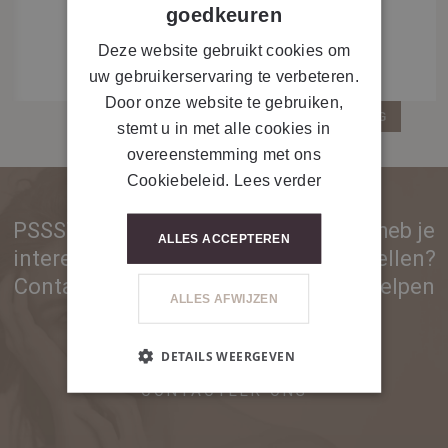
goedkeuren
Deze website gebruikt cookies om
uw gebruikerservaring te verbeteren.
Door onze website te gebruiken,
GA TERUG
stemt u in met alle cookies in
overeenstemming met ons
Cookiebeleid.
Lees verder
PSSST... Ben je nog geen partner en heb je
ALLES ACCEPTEREN
interesse in onze producten of toestellen?
Contacteer ons voor meer info. We helpen
ALLES AFWIJZEN
je graag!
DETAILS WEERGEVEN
CONTACTEER ONS