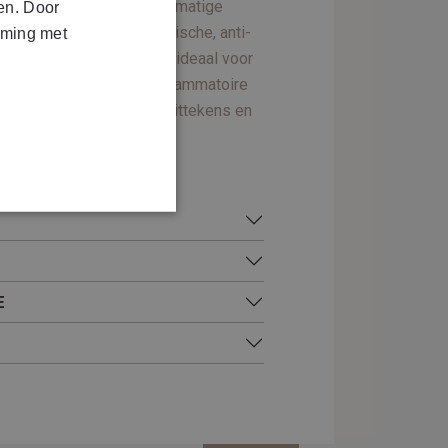
ebumproductie, en onregelmatige
en. Door
 keratolytische, comedolytische, anti-
mming met
bacteriële werking, is het ideaal voor
zowel comedonale als inflammatoire
npakken van medium acnelittekens en
perpigmentatie.
E