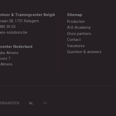
ntoor & Trainingcenter België
Sitemap
baan 28, 1731 Relegem
Producten
880 30 03
A\S Academy
es-solutions.be
Onze partners
Contact
Vacatures
gcenter Nederland
Question & answers
ube Almere
oom 7
 Almere
ORWAARDEN
NL
FR