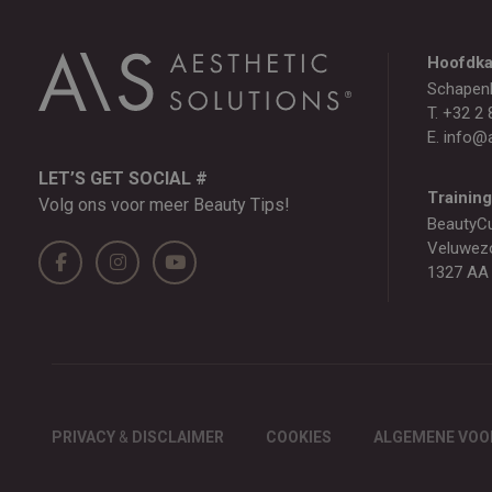
Hoofdka
Schapen
T.
+32 2 
E.
info@a
LET’S GET SOCIAL #
Trainin
Volg ons voor meer Beauty Tips!
BeautyC
Veluwez
1327 AA
PRIVACY
&
DISCLAIMER
COOKIES
ALGEMENE VO