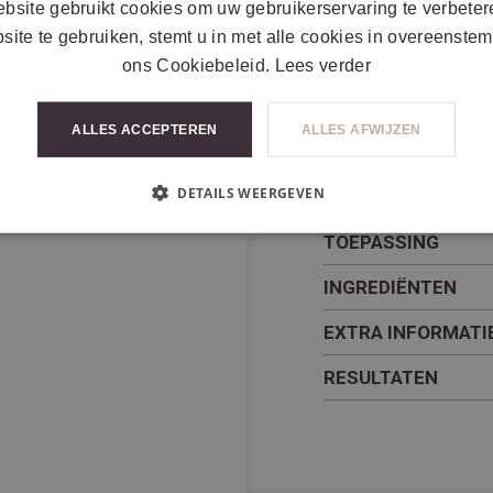
poriën, overmatige s
bsite gebruikt cookies om uw gebruikerservaring te verbeter
huidtextuur. Door zijn
site te gebruiken, stemt u in met alle cookies in overeenste
inflammatoire en anti-
ons Cookiebeleid.
Lees verder
het verminderen van 
acne, evenals het aa
ALLES ACCEPTEREN
ALLES AFWIJZEN
post-inflammatoire hy
DETAILS WEERGEVEN
TOEPASSING
INGREDIËNTEN
EXTRA INFORMATI
RESULTATEN