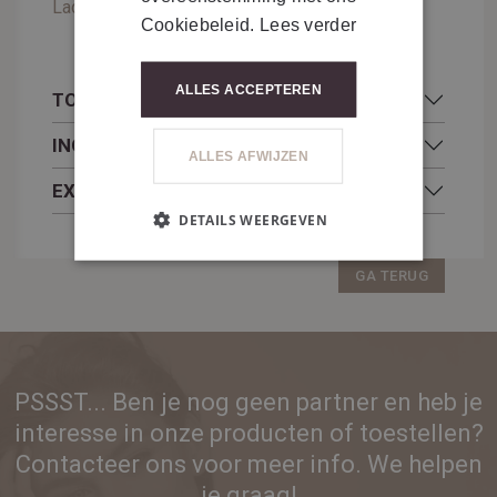
Lactosevrij.
Cookiebeleid.
Lees verder
ALLES ACCEPTEREN
TOEPASSING
INGREDIËNTEN
ALLES AFWIJZEN
EXTRA INFORMATIE
DETAILS WEERGEVEN
GA TERUG
PSSST... Ben je nog geen partner en heb je
interesse in onze producten of toestellen?
Contacteer ons voor meer info. We helpen
je graag!