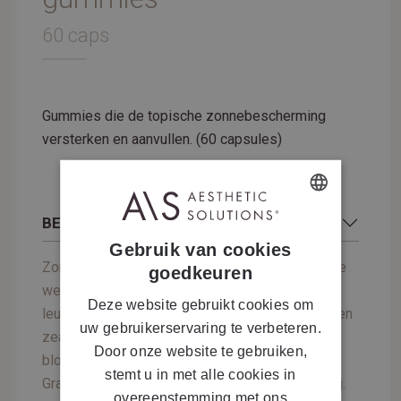
60 caps
Gummies die de topische zonnebescherming
versterken en aanvullen. (60 capsules)
BESCHRIJVING
DUTCH
Gebruik van cookies
FRENCH
Zonbeschermende gummies met antioxiderende
goedkeuren
werking, samengesteld met polypodium
Deze website gebruikt cookies om
leucotomos, vitamine B3, C, E en D3, en luteïne en
uw gebruikerservaring te verbeteren.
zeaxanthine. Helpt fotoveroudering door
Door onze website te gebruiken,
blootstelling aan de zon te voorkomen.
stemt u in met alle cookies in
Grapefruitsmaak. 100% vegan formule. Glutenvrij.
overeenstemming met ons