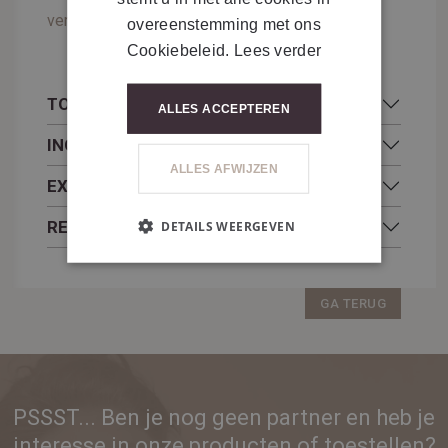
vernieuwt en revitaliseert.
overeenstemming met ons
Cookiebeleid.
Lees verder
TOEPASSING
ALLES ACCEPTEREN
INGREDIËNTEN
ALLES AFWIJZEN
EXTRA INFORMATIE
RESULTATEN
DETAILS WEERGEVEN
GA TERUG
PSSST... Ben je nog geen partner en heb je
interesse in onze producten of toestellen?