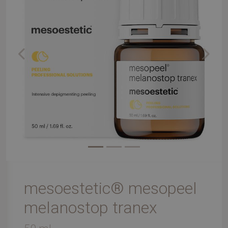
Previous
Next
mesoestetic® mesopeel
melanostop tranex