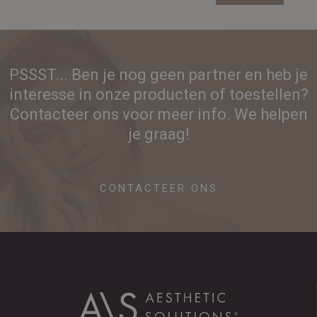
PSSST... Ben je nog geen partner en heb je
interesse in onze producten of toestellen?
Contacteer ons voor meer info. We helpen
je graag!
CONTACTEER ONS