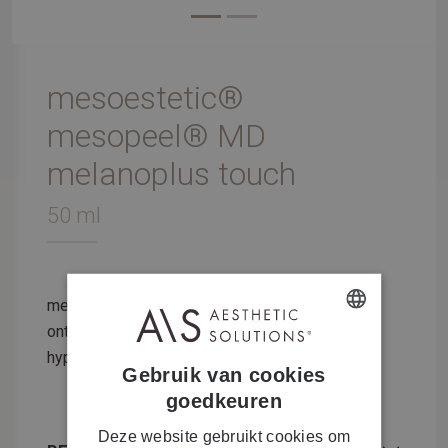
mesoestetic®
mesopeel® MD
melanoplus touch
50 ml
mesopeel® MD melanoplus touch is speciaal
ontwikkeld voor de intensieve behandeling van
DUTCH
hyperpigmentatie en melasma.
Gebruik van cookies
FRENCH
goedkeuren
Deze website gebruikt cookies om