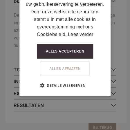
BESCHRIJVING
uw gebruikerservaring te verbeteren.
Door onze website te gebruiken,
Deze geavanceerde formule combineert krachtige
stemt u in met alle cookies in
ingrediënten zoals tranexaminezuur, kojinezuur, en
overeenstemming met ons
azelaïnezuur om pigmentatie effectief te
Cookiebeleid.
Lees verder
verminderen, de huid te verhelderen en de
huidtoon te egaliseren.
ALLES ACCEPTEREN
ALLES AFWIJZEN
TOEPASSING
INGREDIËNTEN
DETAILS WEERGEVEN
EXTRA INFORMATIE
RESULTATEN
GA TERUG