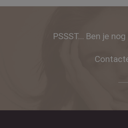
PSSST... Ben je nog
Contacte