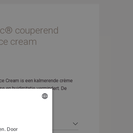
ic® couperend
ce cream
ce Cream is een kalmerende crème
e en huidirritatie vermindert. De
ltiem herstel van huid.
DUTCH
FRENCH
en. Door