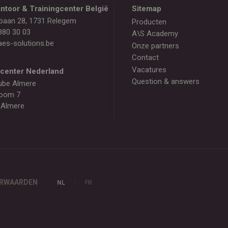
ntoor & Trainingcenter België
Sitemap
baan 28, 1731 Relegem
Producten
880 30 03
A\S Academy
es-solutions.be
Onze partners
Contact
Vacatures
gcenter Nederland
Question & answers
ube Almere
oom 7
 Almere
ORWAARDEN
NL
FR