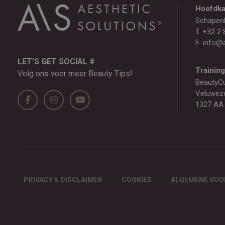
Hoofdka
Schapen
T.
+32 2 
E.
info@a
LET’S GET SOCIAL #
Trainin
Volg ons voor meer Beauty Tips!
BeautyC
Veluwez
1327 AA
PRIVACY
&
DISCLAIMER
COOKIES
ALGEMENE VO