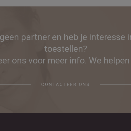
 geen partner en heb je interesse 
toestellen?
er ons voor meer info. We helpen 
CONTACTEER ONS