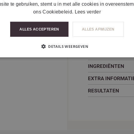
site te gebruiken, stemt u in met alle cookies in overeenste
Hydraterende crème d
ons Cookiebeleid.
Lees verder
haarvaten en roodheid 
vatbaar is voor coupe
vermindert de intensit
ALLES ACCEPTEREN
ALLES AFWIJZEN
DETAILS WEERGEVEN
TOEPASSING
INGREDIËNTEN
EXTRA INFORMATI
RESULTATEN