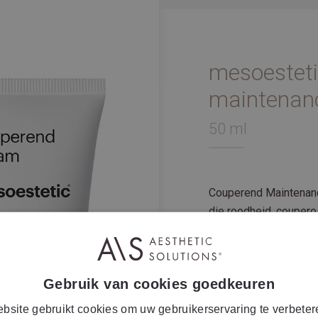
mesoestet
maintenan
50 ml
Couperend Maintenan
die roodheid, couperos
crème zorgt voor een u
Next
Gebruik van cookies goedkeuren
BESCHRIJVING
bsite gebruikt cookies om uw gebruikerservaring te verbeter