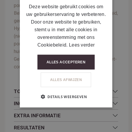
poriën en vernieuwt de huidstructuur.
Deze website gebruikt cookies om
Behandeling voor de acne-gevoelige en vette huid,
uw gebruikerservaring te verbeteren.
gericht op preventie.
Door onze website te gebruiken,
Hyperkeratose, hyperseborroe: glimmende huid
stemt u in met alle cookies in
(niet enkel op de T-zone), zichtbare en verwijde
overeenstemming met ons
poriën, onregelmatige huidstructuur en verdikte
Cookiebeleid.
Lees verder
huid, neiging tot acne en imperfecties.
Geltextuur met snelle absorptie, geen residu, niet-
ALLES ACCEPTEREN
comedogeen.
ALLES AFWIJZEN
TOEPASSING
DETAILS WEERGEVEN
INGREDIËNTEN
EXTRA INFORMATIE
RESULTATEN