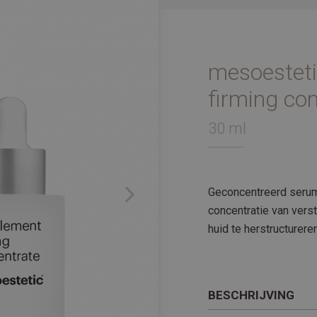
mesoestet
firming co
30 ml
Geconcentreerd serum
Next
concentratie van vers
huid te herstructureren
BESCHRIJVING