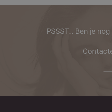
PSSST... Ben je nog
Contacte