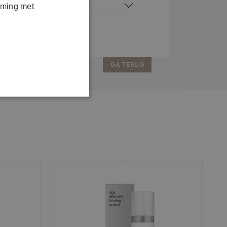
mming met
GA TERUG