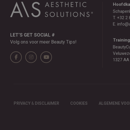
Hoofdka
Schapen
T.
+32 2 
E.
info@a
LET’S GET SOCIAL #
Trainin
Volg ons voor meer Beauty Tips!
BeautyC
Veluwez
1327 AA
PRIVACY
&
DISCLAIMER
COOKIES
ALGEMENE VO