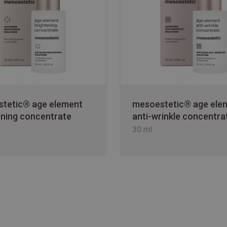
tetic® age element
mesoestetic® age ele
ening concentrate
anti-wrinkle concentra
30 ml