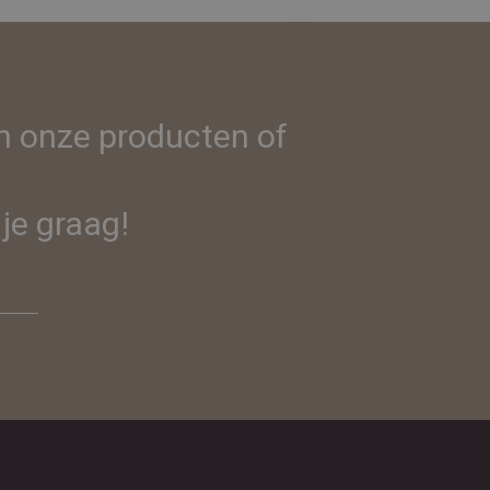
in onze producten of
je graag!