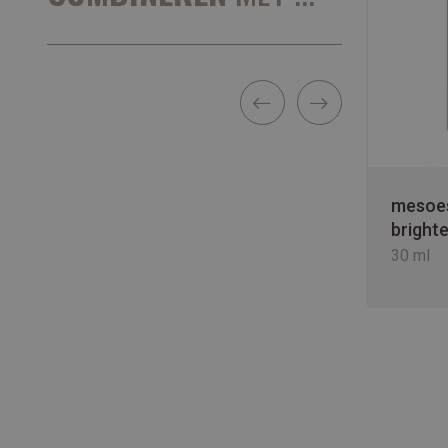
mesoes
bright
30 ml