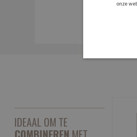
onze web
IDEAAL OM TE
COMBINEREN
MET ...