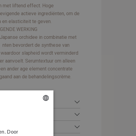
 met liftend effect. Hoge
tevigende actieve ingrediënten, om de
 en elasticiteit te geven.
IGENDE WERKING
Japanse orchidee in combinatie met
i nten bevordert de synthese van
, waardoor slapheid wordt verminderd
er aanvoelt. Serumtextuur om alleen
een ander age element concentrate
fgaand aan de behandelingscrème.
DUTCH
FRENCH
E
en. Door