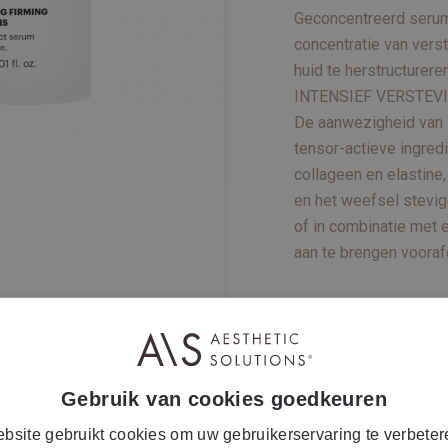
Geconcentreerd serum
concentratie van vers
huid te herstructureren
INTENSIEF VERSTEV
De aanwezigheid van 
tensor-actieve ingred
collageen en elastine
en het weefsel stevig
of in combinatie met 
aan te brengen voora
TOEPASSING
INGREDIËNTEN
Gebruik van cookies goedkeuren
EXTRA INFORMATI
bsite gebruikt cookies om uw gebruikerservaring te verbeter