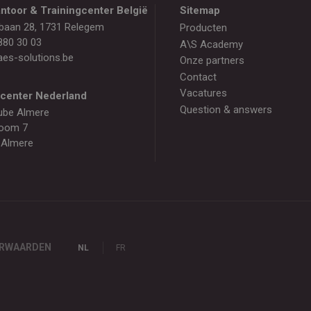
ntoor & Trainingcenter België
Sitemap
baan 28, 1731 Relegem
Producten
880 30 03
A\S Academy
es-solutions.be
Onze partners
Contact
Vacatures
gcenter Nederland
Question & answers
ube Almere
oom 7
 Almere
ORWAARDEN
NL
FR