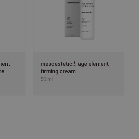
ment
mesoestetic® age element
te
firming cream
50 ml