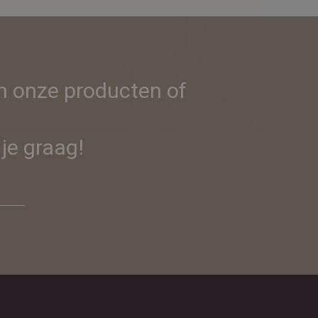
in onze producten of
je graag!