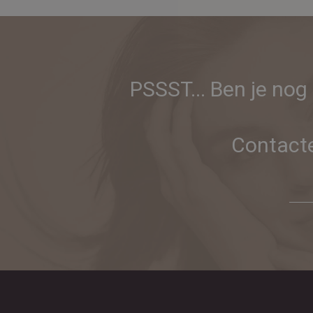
PSSST... Ben je nog
Contacte