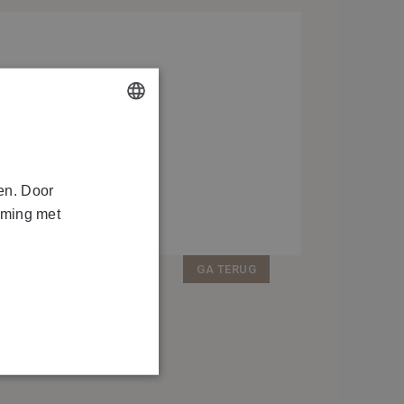
con kit
DUTCH
FRENCH
en. Door
mming met
GA TERUG