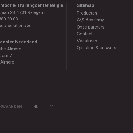
ntoor & Trainingcenter België
Sitemap
baan 28, 1731 Relegem
Producten
880 30 03
A\S Academy
es-solutions.be
Onze partners
Contact
Vacatures
gcenter Nederland
Question & answers
ube Almere
oom 7
 Almere
ORWAARDEN
NL
FR