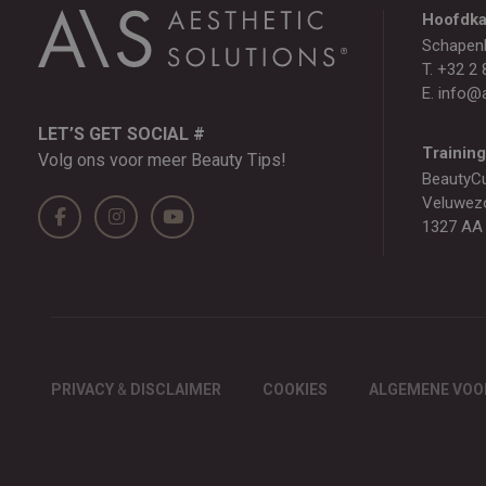
Hoofdka
Schapen
T.
+32 2 
E.
info@a
LET’S GET SOCIAL #
Trainin
Volg ons voor meer Beauty Tips!
BeautyC
Veluwez
1327 AA
PRIVACY
&
DISCLAIMER
COOKIES
ALGEMENE VO