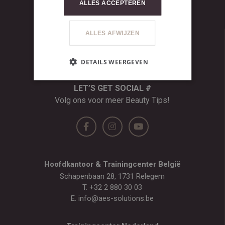
ALLES ACCEPTEREN
ALLES AFWIJZEN
DETAILS WEERGEVEN
LET’S GET SOCIAL #
Volg ons voor meer Beauty Tips!
Hoofdkantoor & Trainingcenter België
Schapenbaan 28, 1731 Relegem
T.
+32 2 880 30 03
E.
info@aes-solutions.be