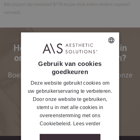
Alle prijzen zijn exclusief BTW en per stuk indien anders expliciet
vermeld.
Heb je vragen of interesse in
onze diensten of producten?
DUTCH
Gebruik van cookies
FRENCH
goedkeuren
Boek vrijblijvend een afspraak met onze
beauty experts!
Deze website gebruikt cookies om
uw gebruikerservaring te verbeteren.
En we helpen je graag verder!
Door onze website te gebruiken,
stemt u in met alle cookies in
overeenstemming met ons
CONTACTEER ONS
Cookiebeleid.
Lees verder