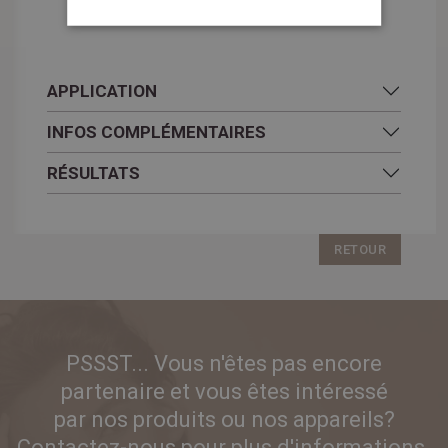
APPLICATION
INFOS COMPLÉMENTAIRES
RÉSULTATS
RETOUR
PSSST... Vous n'êtes pas encore
partenaire et vous êtes intéressé
par nos produits ou nos appareils?
Contactez-nous pour plus d'informations.