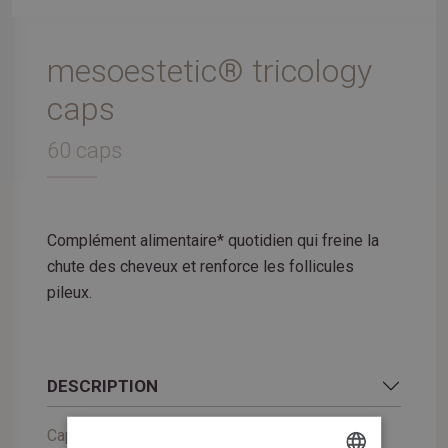
mesoestetic® tricology
caps
60 caps
Complément alimentaire* quotidien qui freine la
chute des cheveux et renforce les follicules
pileux.
DESCRIPTION
Capsules pour contrôler la chute des cheveux