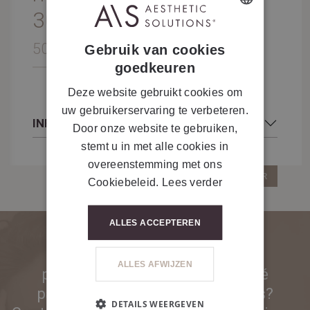
30%
DUTCH
50 ml
Gebruik van cookies
FRENCH
goedkeuren
Deze website gebruikt cookies om
uw gebruikerservaring te verbeteren.
INFOS COMPLÉMENTAIRES
Door onze website te gebruiken,
stemt u in met alle cookies in
overeenstemming met ons
RETOUR
Cookiebeleid.
Lees verder
ALLES ACCEPTEREN
PSSST... Vous n'êtes pas encore
ALLES AFWIJZEN
partenaire et vous êtes intéressé
par nos produits ou nos appareils?
DETAILS WEERGEVEN