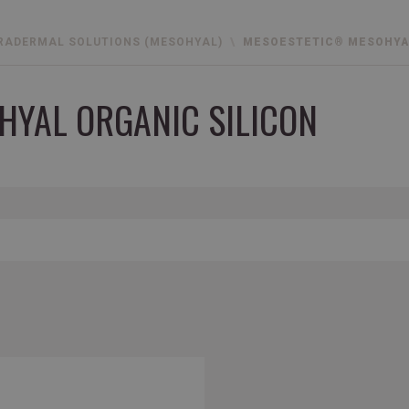
RADERMAL SOLUTIONS (MESOHYAL)
MESOESTETIC® MESOHYAL
YAL ORGANIC SILICON