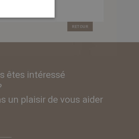
RETOUR
s êtes intéressé
?
 un plaisir de vous aider