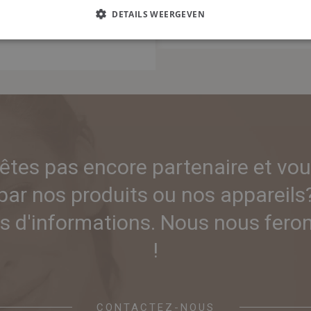
DETAILS WEERGEVEN
'êtes pas encore partenaire et vou
par nos produits ou nos appareils
 d'informations. Nous nous ferons
!
CONTACTEZ-NOUS