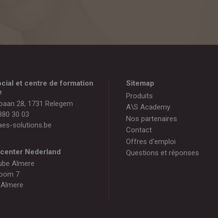
cial et centre de formation
Sitemap
e
Produits
baan 28, 1731 Relegem
A\S Academy
880 30 03
Nos partenaires
es-solutions.be
Contact
Offres d'emploi
gcenter Nederland
Questions et réponses
ube Almere
oom 7
 Almere