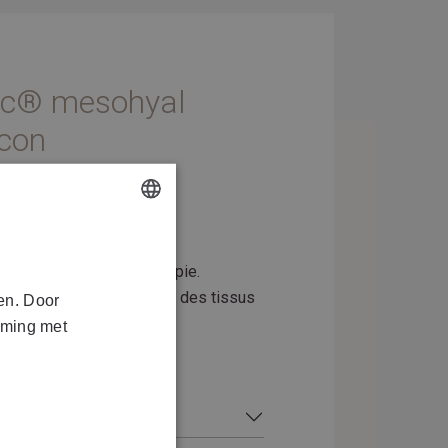
ic® mesohyal
icon
DUTCH
ectable pour la mésothérapie.
FRENCH
ue pour la restructuration des tissus
en. Door
mming met
NTAIRES