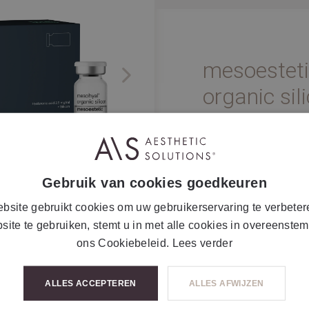
mesoestet
Next
organic sil
10 x 5 ml
Gebruik van cookies goedkeuren
Silicium organique inj
Traitement intradermiq
bsite gebruikt cookies om uw gebruikerservaring te verbeter
cutanés.
site te gebruiken, stemt u in met alle cookies in overeenste
ons Cookiebeleid.
Lees verder
ALLES ACCEPTEREN
ALLES AFWIJZEN
INFOS COMPLÉME