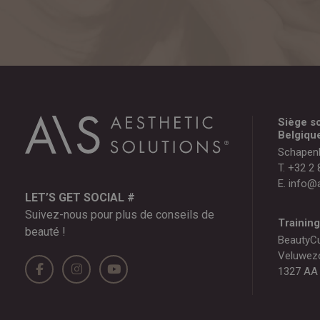
Siège so
Belgiqu
Schapen
T.
+32 2 
E.
info@a
LET’S GET SOCIAL #
Suivez-nous pour plus de conseils de
Trainin
beauté !
BeautyC
Veluwez
1327 AA