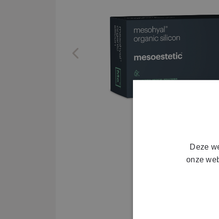
Previous
Deze we
onze web