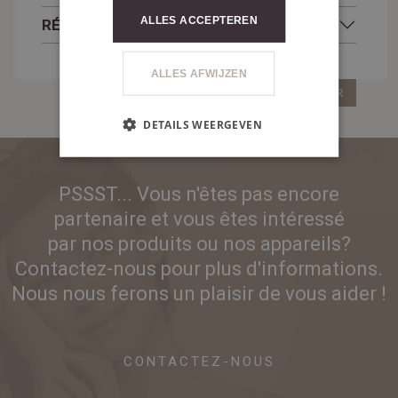
ALLES ACCEPTEREN
RÉSULTATS
ALLES AFWIJZEN
RETOUR
DETAILS WEERGEVEN
PSSST... Vous n'êtes pas encore
partenaire et vous êtes intéressé
par nos produits ou nos appareils?
Contactez-nous pour plus d'informations.
Nous nous ferons un plaisir de vous aider !
CONTACTEZ-NOUS