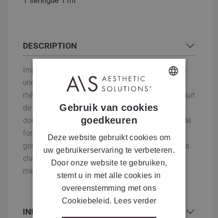
1 seringue 1 ml
DESCRIPTION
Implant dermique d'acide hyaluronique réticulé à
une concentration de 15 mg/ml. Le profil
rhéologique spécifique permet d'obtenir un produit
DUTCH
Gebruik van cookies
de comblement à faible viscosité pour une
FRENCH
goedkeuren
douceur et une adaptabilité accrues aux zones de
forte expression faciale. Le faible degré de
Deze website gebruikt cookies om
gonflement (facteur de gonflement) empêche les
uw gebruikerservaring te verbeteren.
changements de volume après l'administration,
Door onze website te gebruiken,
minimisant ainsi les réactions œdémateuses.
stemt u in met alle cookies in
overeenstemming met ons
Cookiebeleid.
Lees verder
INFOS COMPLÉMENTAIRES