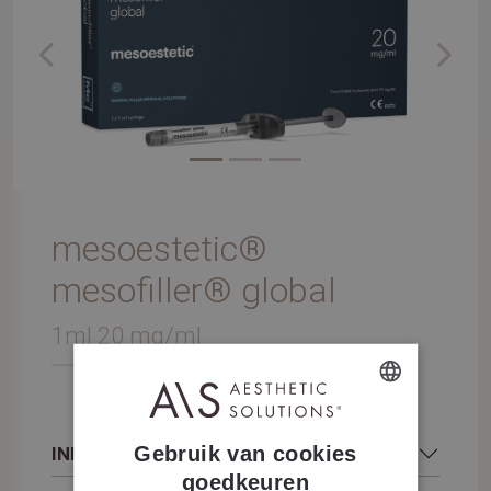
Previous
Next
mesoestetic®
mesofiller® global
1ml 20 mg/ml
DUTCH
Gebruik van cookies
INFOS COMPLÉMENTAIRES
FRENCH
goedkeuren