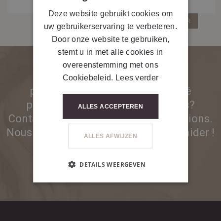
Deze website gebruikt cookies om
RETOUR
uw gebruikerservaring te verbeteren.
Door onze website te gebruiken,
stemt u in met alle cookies in
overeenstemming met ons
PSSST... Vous n'êtes pas encore
Cookiebeleid.
Lees verder
partenaire et vous êtes intéressé
par nos produits ou nos appareils?
ALLES ACCEPTEREN
Contactez-nous pour plus d'informations.
Nous nous ferons un plaisir de vous aider !
ALLES AFWIJZEN
DETAILS WEERGEVEN
CONTACTEZ-NOUS