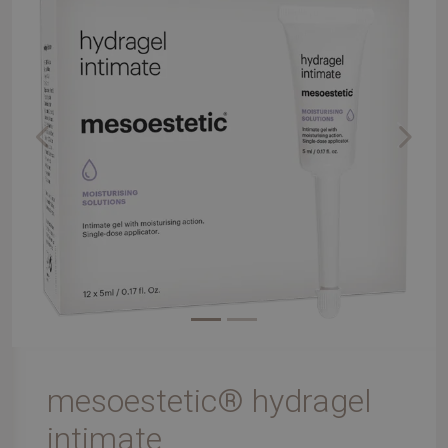
Previous
Next
mesoestetic® hydragel
intimate