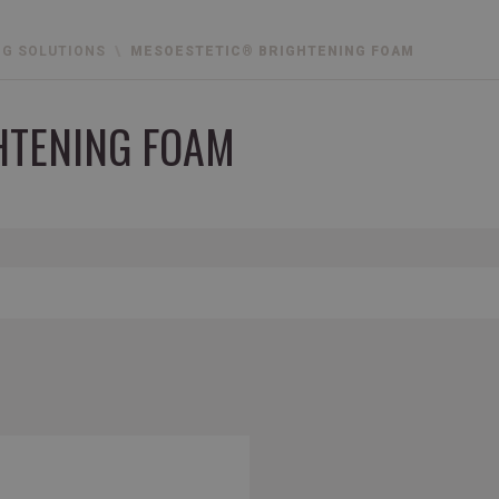
NG SOLUTIONS
MESOESTETIC® BRIGHTENING FOAM
HTENING FOAM