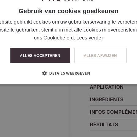
les impuretés et le maq
Gebruik van cookies goedkeuren
régénérant cellulaire, c
l'acide glycolique et 
bsite gebruikt cookies om uw gebruikerservaring te verbeter
qui se transforme en 
site te gebruiken, stemt u in met alle cookies in overeenste
cohésion cellulaire p
ons Cookiebeleid.
Lees verder
les imperfections de 
Pour les peaux normal
ALLES ACCEPTEREN
ALLES AFWIJZEN
ayant des problèmes 
DETAILS WEERGEVEN
APPLICATION
INGRÉDIENTS
INFOS COMPLÉME
RÉSULTATS