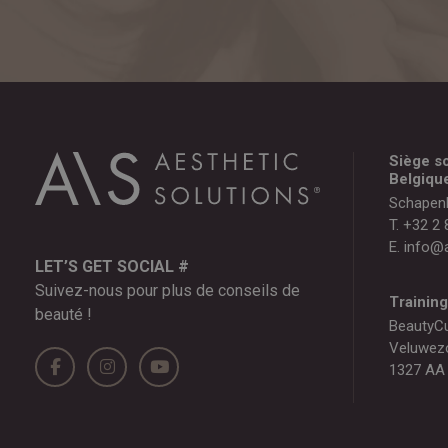
Siège so
Belgiqu
Schapen
T.
+32 2 
E.
info@a
LET’S GET SOCIAL #
Suivez-nous pour plus de conseils de
Trainin
beauté !
BeautyC
Veluwez
1327 AA