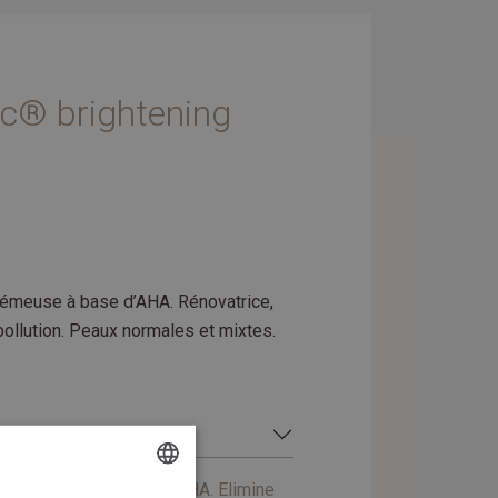
c® brightening
émeuse à base d’AHA. Rénovatrice,
-pollution. Peaux normales et mixtes.
te crémeuse avec des AHA. Elimine