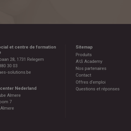
cial et centre de formation
Sitemap
e
Produits
baan 28, 1731 Relegem
A\S Academy
880 30 03
Nos partenaires
es-solutions.be
Contact
Offres d'emploi
gcenter Nederland
Questions et réponses
ube Almere
oom 7
 Almere