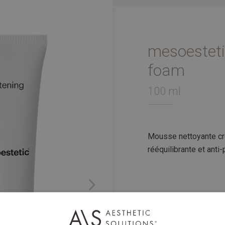
mesoesteti
foam
100 ml
Mousse nettoyante cr
rééquilibrante et anti
Next
DESCRIPTION
Une mousse nettoyan