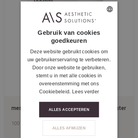
DUTCH
Gebruik van cookies
FRENCH
goedkeuren
Deze website gebruikt cookies om
uw gebruikerservaring te verbeteren.
Door onze website te gebruiken,
stemt u in met alle cookies in
overeenstemming met ons
Cookiebeleid.
Lees verder
mesoestetic® bodyshock drainactive booster
ALLES ACCEPTEREN
100 ml
ALLES AFWIJZEN