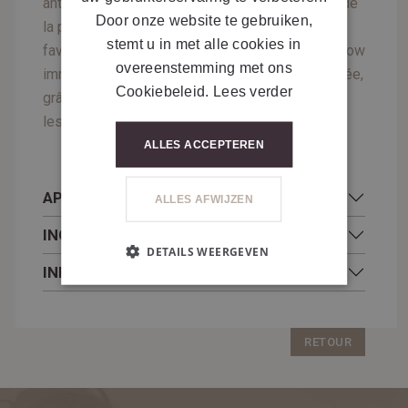
antiâge, qui protège les cellules responsables de
Door onze website te gebruiken,
la production de collagène et d’élastine, en
stemt u in met alle cookies in
favorisant la longévité cellulaire. Il apporte un glow
overeenstemming met ons
immédiat à la peau et améliore la fermeté cutanée,
Cookiebeleid.
Lees verder
grâce à sa texture ultra légère adaptée à toutes
les peaux.
ALLES ACCEPTEREN
APPLICATION
ALLES AFWIJZEN
INGRÉDIENTS
DETAILS WEERGEVEN
INFOS COMPLÉMENTAIRES
RETOUR