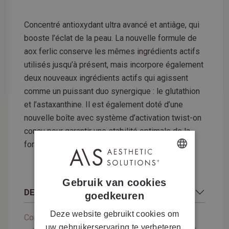
Concentré antioxydant ultra avancé et antiâge, qui
booste l’éclat de la peau. La nouvelle formule de
aox ferlic conserve les mêmes ingrédients actifs
utilisés jusqu’à présent, mais incorpore également
deux nouveaux ingrédients actifs qui agissent
comme un puissant duo synergique : le glutathion
et l’astaxanthine. Il est également doté d’une
nouvelle boîte avec système d’activation twist-on
conçu pour garantir une stabilité optimale de la
formule.
DUTCH
Gebruik van cookies
FRENCH
DESCRIPTION
goedkeuren
Deze website gebruikt cookies om
Concentré antioxydant ultra avancé avec action
uw gebruikerservaring te verbeteren.