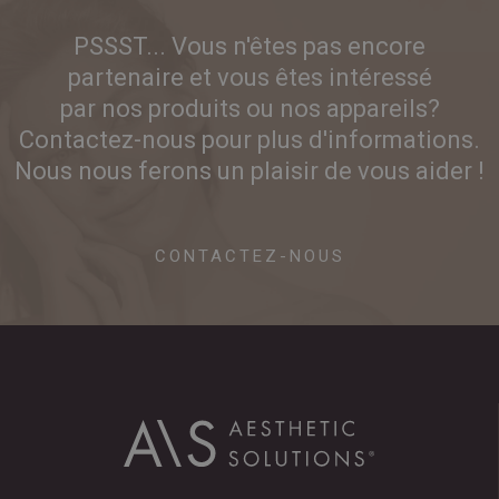
PSSST... Vous n'êtes pas encore
partenaire et vous êtes intéressé
par nos produits ou nos appareils?
Contactez-nous pour plus d'informations.
Nous nous ferons un plaisir de vous aider !
CONTACTEZ-NOUS