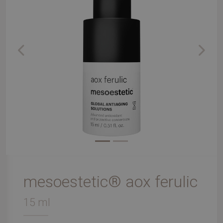
Previous
Next
mesoestetic® aox ferulic
15 ml